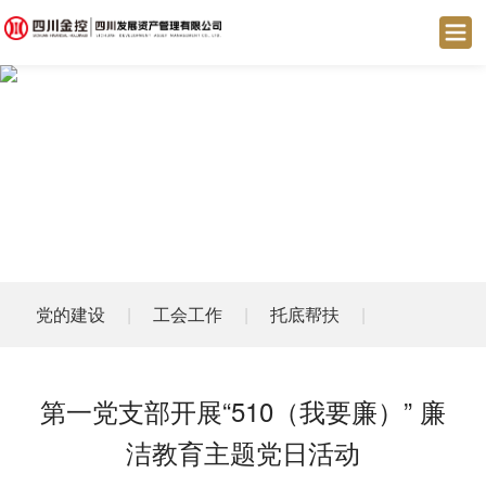
党的建设
|
工会工作
|
托底帮扶
|
第一党支部开展“510（我要廉）” 廉
洁教育主题党日活动