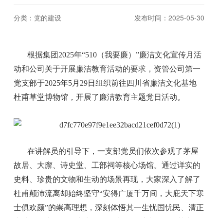
分类：
党的建设
发布时间：2025-05-30
根据集团2025年“510（我要廉）”廉洁文化宣传月活
动和公司关于开展廉洁教育活动的要求，资管公司第一
党支部于2025年5月29日组织前往四川省廉洁文化基地
杜甫草堂博物馆，开展了廉洁教育主题党日活动。
在讲解员的引导下，一支部党员们依次参观了茅屋
故居、大廨、诗史堂、工部祠等核心场馆。通过详实的
史料、珍贵的文物和生动的场景再现，大家深入了解了
杜甫颠沛流离却始终坚守“安得广厦千万间，大庇天下寒
士俱欢颜”的崇高理想，深刻体悟其一生忧国忧民、清正