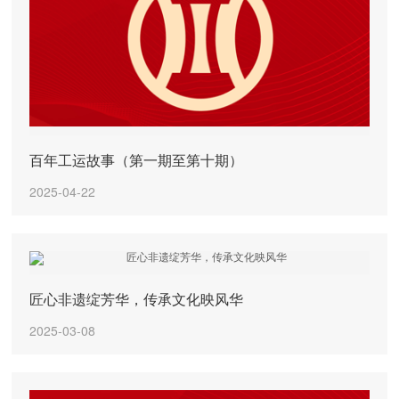
百年工运故事（第一期至第十期）
2025-04-22
匠心非遗绽芳华，传承文化映风华
2025-03-08