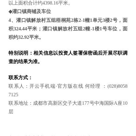
以上面积合计约
4398.16
平米。
◆
灌口镇商铺及车位
4
、
灌口镇解放村五组梧桐苑
2
栋
2-1
幢
1
单元
3
楼
2
号
，面
积
324.44
平米
；灌口镇解放村五组
2
幢
-1
楼
1
号车位，面
积约
32.92
平米。
特别说明：
相关
信息以投资人签署保密函后开展尽职调
查的结果为准。
联系方式：
联系人：开云手机端·官方版在线
何经理
：
(028)8058
7125
联系地址：成都市高新区交子大道
177
号中海国际
A
座
10
层