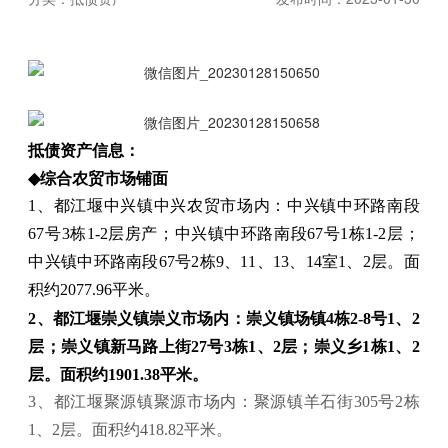
抵债资产信息：
◆
综合农贸市场铺面
1
、都江堰中兴镇中兴农贸市场内：中兴镇中环路南段
67
号
3
栋
1-2
层房产；中兴镇中环路南段
67
号
1
栋
1-2
层；
中兴镇中环路南段
67
号
2
栋
9
、
11
、
13
、
14
室
1
、
2
层。面
积约
2077.96
平米。
2
、都江堰崇义镇崇义市场内：崇义镇场镇
4
栋
2-8
号
1
、
2
层；崇义镇新马路上街
27
号
3
栋
1
、
2
层；崇义乡
1
栋
1
、
2
层。面积约
1901.38
平米。
3
、都江堰聚源镇聚源市场内：聚源镇羊石街
305
号
2
栋
1
、
2
层。面积约
418.82
平米。