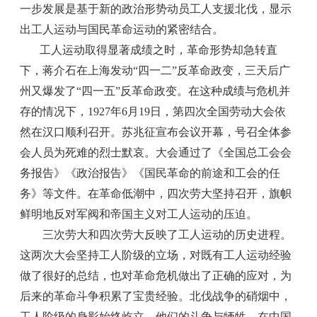
一步发展是基于新的政治形势动员工人支援北伐，显示
出工人运动与国民革命运动的紧密结合。
工人运动取得显著成绩之时，革命形势却急转直
下，蒋介石在上海发动“四一二”反革命政变，三天后广
州又爆发了“四一五”反革命政变。在这种成绩与危机并
存的情况下，1927年6月19日，第四次全国劳动大会依
然在汉口顺利召开。苏兆征宣布会议开幕，号召全体参
会人员为死难的烈士默哀。大会通过了《全国总工会会
务报告》《政治报告》《国民革命的前途和工会的任
务》等文件。在革命低潮中，四次劳大坚持召开，旗帜
鲜明地反对军阀和帝国主义对工人运动的压迫。
三次劳大和四次劳大反映了工人运动的历史进程。
这两次大会坚持工人阶级的立场，对既有工人运动经验
做了很好的总结，也对革命危机做出了正确的应对，为
后来的革命斗争积累了宝贵经验。北伐战争的硝烟中，
工人阶级的身影始终屹立，他们的斗争与牺牲，在中国