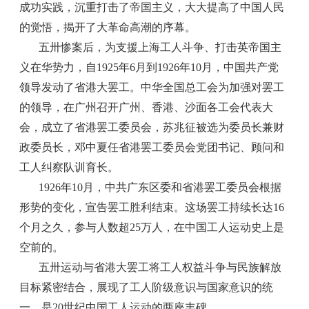
成功实践，沉重打击了帝国主义，大大提高了中国人民
的觉悟，揭开了大革命高潮的序幕。
五卅惨案后，为支援上海工人斗争、打击英帝国主
义在华势力，自1925年6月到1926年10月，中国共产党
领导发动了省港大罢工。中华全国总工会为加强对罢工
的领导，在广州召开广州、香港、沙面各工会代表大
会，成立了省港罢工委员会，苏兆征被选为委员长兼财
政委员长，邓中夏任省港罢工委员会党团书记、顾问和
工人纠察队训育长。
1926年10月，中共广东区委和省港罢工委员会根据
形势的变化，宣告罢工胜利结束。这场罢工持续长达16
个月之久，参与人数超25万人，在中国工人运动史上是
空前的。
五卅运动与省港大罢工将工人权益斗争与民族解放
目标紧密结合，展现了工人阶级意识与国家意识的统
一，是20世纪中国工人运动的两座丰碑。