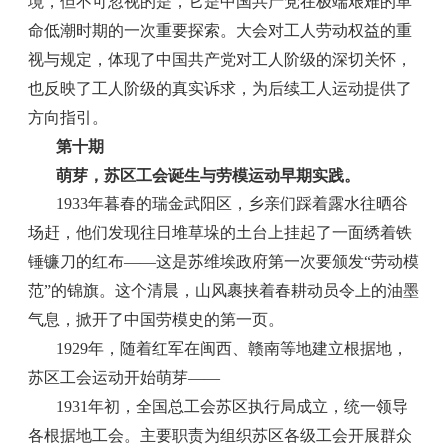
境，但不可忽视的是，它是中国共产党在极端艰难的革
命低潮时期的一次重要探索。大会对工人劳动权益的重
视与规定，体现了中国共产党对工人阶级的深切关怀，
也反映了工人阶级的真实诉求，为后续工人运动提供了
方向指引。
第十期
萌芽，苏区工会诞生与劳模运动早期实践。
1933年暮春的瑞金武阳区，乡亲们踩着露水往晒谷
场赶，他们发现往日堆草垛的土台上挂起了一面绣着铁
锤镰刀的红布——这是苏维埃政府第一次要颁发“劳动模
范”的锦旗。这个清晨，山风裹挟着春耕动员令上的油墨
气息，掀开了中国劳模史的第一页。
1929年，随着红军在闽西、赣南等地建立根据地，
苏区工会运动开始萌芽——
1931年初，全国总工会苏区执行局成立，统一领导
各根据地工会。主要职责为组织苏区各级工会开展群众