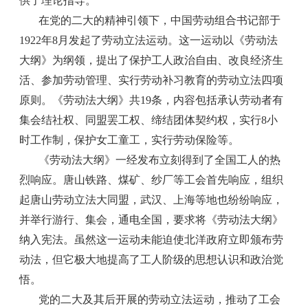
供了理论指导。
在党的二大的精神引领下，中国劳动组合书记部于
1922年8月发起了劳动立法运动。这一运动以《劳动法
大纲》为纲领，提出了保护工人政治自由、改良经济生
活、参加劳动管理、实行劳动补习教育的劳动立法四项
原则。《劳动法大纲》共19条，内容包括承认劳动者有
集会结社权、同盟罢工权、缔结团体契约权，实行8小
时工作制，保护女工童工，实行劳动保险等。
《劳动法大纲》一经发布立刻得到了全国工人的热
烈响应。唐山铁路、煤矿、纱厂等工会首先响应，组织
起唐山劳动立法大同盟，武汉、上海等地也纷纷响应，
并举行游行、集会，通电全国，要求将《劳动法大纲》
纳入宪法。虽然这一运动未能迫使北洋政府立即颁布劳
动法，但它极大地提高了工人阶级的思想认识和政治觉
悟。
党的二大及其后开展的劳动立法运动，推动了工会