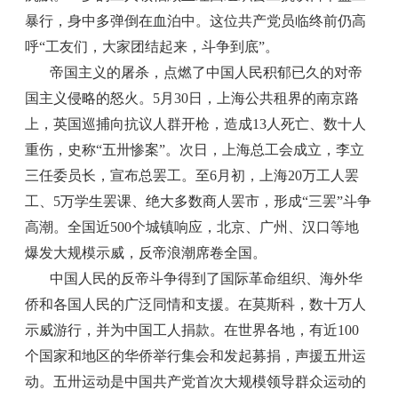
暴行，身中多弹倒在血泊中。这位共产党员临终前仍高
呼“工友们，大家团结起来，斗争到底”。
帝国主义的屠杀，点燃了中国人民积郁已久的对帝
国主义侵略的怒火。5月30日，上海公共租界的南京路
上，英国巡捕向抗议人群开枪，造成13人死亡、数十人
重伤，史称“五卅惨案”。次日，上海总工会成立，李立
三任委员长，宣布总罢工。至6月初，上海20万工人罢
工、5万学生罢课、绝大多数商人罢市，形成“三罢”斗争
高潮。全国近500个城镇响应，北京、广州、汉口等地
爆发大规模示威，反帝浪潮席卷全国。
中国人民的反帝斗争得到了国际革命组织、海外华
侨和各国人民的广泛同情和支援。在莫斯科，数十万人
示威游行，并为中国工人捐款。在世界各地，有近100
个国家和地区的华侨举行集会和发起募捐，声援五卅运
动。五卅运动是中国共产党首次大规模领导群众运动的