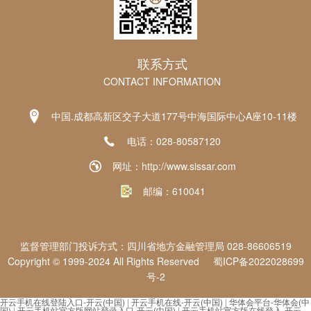
联系方式
CONTACT INFORMATION
中国.成都高新区交子大道177号中海国际中心A座10-11楼
电话：028-80587120
网址：http://www.sissar.com
邮编：610041
监督管理部门投诉方式：四川省地方金融管理局 028-86606519
Copyright © 1999-2024 All Rights Reserved
蜀ICP备2022028699
号-2
开云手机在线登陆入口-开云(中国)
|
开云手机在线-开云(中国)
|
华体会平台-华体会(中
国)
|
开云手机站官方版网站登录入口-开云(中国)
|
开云手机站官方版在线登入-开云