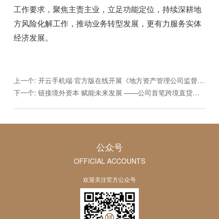
工作要求，聚焦主责主业，立足功能定位，持续深耕地
方风险化解工作，推动业务转型发展，更有力服务实体
经济发展。
上一个:
开云手机端·官方版在线开展《地方资产管理公司监督管理暂行办法》专题培训
下一个:
链接境外资本 赋能未来发展 ——公司首笔跨境直贷资金落地
公众号
OFFICIAL ACCOUNTS
欢迎关注官方公众号