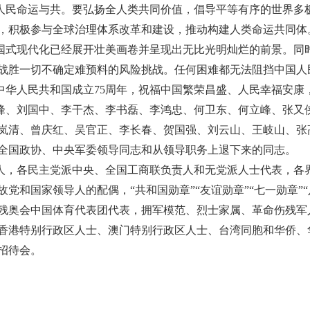
人民命运与共。要弘扬全人类共同价值，倡导平等有序的世界多
，积极参与全球治理体系改革和建设，推动构建人类命运共同体
中国式现代化已经展开壮美画卷并呈现出无比光明灿烂的前景。同
战胜一切不确定难预料的风险挑战。任何困难都无法阻挡中国人
中华人民共和国成立75周年，祝福中国繁荣昌盛、人民幸福安康
峰、刘国中、李干杰、李书磊、李鸿忠、何卫东、何立峰、张又
岚清、曾庆红、吴官正、李长春、贺国强、刘云山、王岐山、张
全国政协、中央军委领导同志和从领导职务上退下来的同志。
人，各民主党派中央、全国工商联负责人和无党派人士代表，各
党和国家领导人的配偶，“共和国勋章”“友谊勋章”“七一勋章”
残奥会中国体育代表团代表，拥军模范、烈士家属、革命伤残军
香港特别行政区人士、澳门特别行政区人士、台湾同胞和华侨、
招待会。