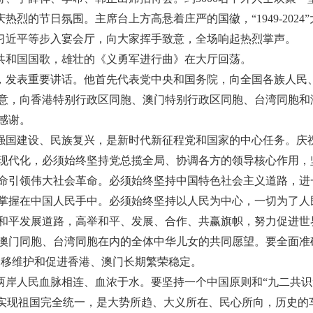
烈的节日氛围。主席台上方高悬着庄严的国徽，“1949-202
，习近平等步入宴会厅，向大家挥手致意，全场响起热烈掌声。
共和国国歌，雄壮的《义勇军进行曲》在大厅回荡。
，发表重要讲话。他首先代表党中央和国务院，向全国各族人民
意，向香港特别行政区同胞、澳门特别行政区同胞、台湾同胞和
感谢。
强国建设、民族复兴，是新时代新征程党和国家的中心任务。庆
现代化，必须始终坚持党总揽全局、协调各方的领导核心作用，
命引领伟大社会革命。必须始终坚持中国特色社会主义道路，进
掌握在中国人民手中。必须始终坚持以人民为中心，一切为了人
和平发展道路，高举和平、发展、合作、共赢旗帜，努力促进世
澳门同胞、台湾同胞在内的全体中华儿女的共同愿望。要全面准确
不移维护和促进香港、澳门长期繁荣稳定。
两岸人民血脉相连、血浓于水。要坚持一个中国原则和“九二共识
。实现祖国完全统一，是大势所趋、大义所在、民心所向，历史的