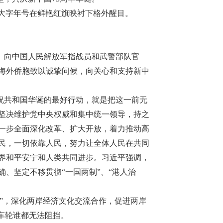
4”大字年号在鲜艳红旗映衬下格外醒目。
、向中国人民解放军指战员和武警部队官
海外侨胞致以诚挚问候，向关心和支持新中
祝共和国华诞的最好行动，就是把这一前无
坚决维护党中央权威和集中统一领导，持之
一步全面深化改革、扩大开放，着力推动高
民，一切依靠人民，努力让全体人民在共同
界和平安宁和人类共同进步。习近平强调，
、坚定不移贯彻“一国两制”、“港人治
”，深化两岸经济文化交流合作，促进两岸
车轮谁都无法阻挡。